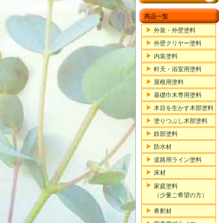
商品一覧
外装・外壁塗料
外壁クリヤー塗料
内装塗料
軒天・浴室用塗料
屋根用塗料
基礎巾木専用塗料
木目を生かす木部塗料
塗りつぶし木部塗料
鉄部塗料
防水材
道路用ライン塗料
床材
家庭塗料
（少量ご希望の方）
希釈材