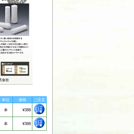
単位
価格
ご注文
本
¥388
本
¥388