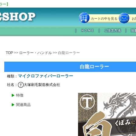
ラー】
カートの中を見る
お
｜
ＨＯＭＥ
｜
ご注文方法
｜
法
TOP
>>
ローラー・ハンドル
>> 白龍ローラー
白龍ローラー
マイクロファイバーローラー
種類：
社名：
大塚刷毛製造株式会社
特徴
関連商品