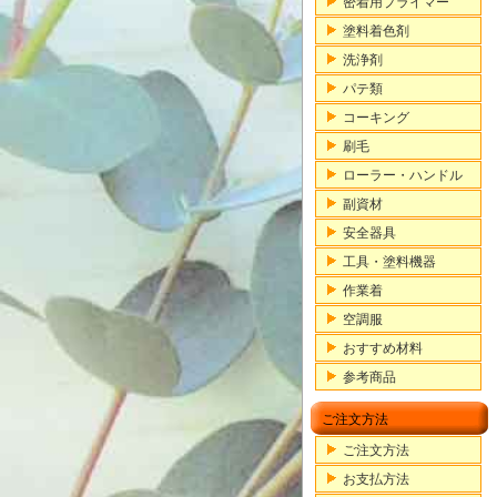
密着用プライマー
塗料着色剤
洗浄剤
パテ類
コーキング
刷毛
ローラー・ハンドル
副資材
安全器具
工具・塗料機器
作業着
空調服
おすすめ材料
参考商品
ご注文方法
ご注文方法
お支払方法