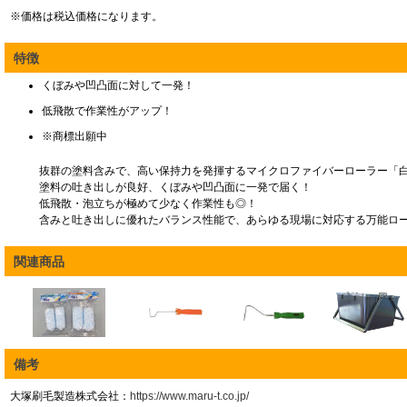
※価格は税込価格になります。
特徴
くぼみや凹凸面に対して一発！
低飛散で作業性がアップ！
※商標出願中
抜群の塗料含みで、高い保持力を発揮するマイクロファイバーローラー「
塗料の吐き出しが良好、くぼみや凹凸面に一発で届く！
低飛散・泡立ちが極めて少なく作業性も◎！
含みと吐き出しに優れたバランス性能で、あらゆる現場に対応する万能ロ
関連商品
備考
大塚刷毛製造株式会社：
https://www.maru-t.co.jp/