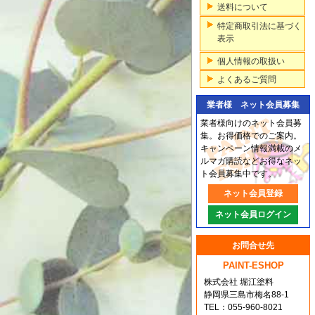
送料について
特定商取引法に基づく
表示
個人情報の取扱い
よくあるご質問
業者様 ネット会員募集
業者様向けのネット会員募
集。お得価格でのご案内。
キャンペーン情報満載のメ
ルマガ購読などお得なネッ
ト会員募集中です。
ネット会員登録
ネット会員ログイン
お問合せ先
PAINT-ESHOP
株式会社 堀江塗料
静岡県三島市梅名88-1
TEL：055-960-8021