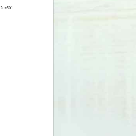
php?d=501