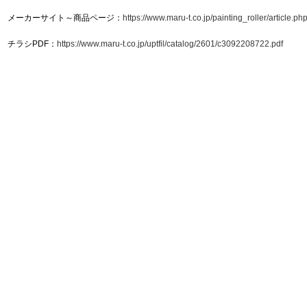
メーカーサイト～商品ページ：
https://www.maru-t.co.jp/painting_roller/article.
チラシPDF：
https://www.maru-t.co.jp/uptfil/catalog/2601/c3092208722.pdf