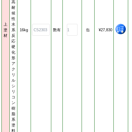
高
耐
候
性
上
水
塗
系
16kg
艶有
缶
¥27,830
材
反
応
硬
化
形
ア
ク
リ
ル
シ
リ
コ
ン
樹
脂
系
塗
料