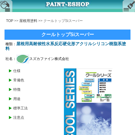
August
2026
TOP
>>
屋根用塗料
>> クールトップSiスーパー
カートを見る
Su
Mo
Tu
We
Th
Fr
Sa
クールトップSiスーパー
1
お問合せ
2
3
4
5
6
7
8
屋根用高耐候性水系反応硬化形アクリルシリコン樹脂系塗
種類：
料
9
10
11
12
13
14
15
サイト内検索
16
17
18
19
20
21
22
社名：
スズカファイン株式会社
サイトマップ
23
24
25
26
27
28
29
仕様
30
31
■
平日営業 08:00-17:30
常備色
■
土・日・祝日 定休日
特徴
ご注文方法
全ての商品を見る
用途
法規表示
商品一覧
標準工法
よくある質問
外装・外壁塗料
注意点
外壁クリヤー塗料
内装塗料