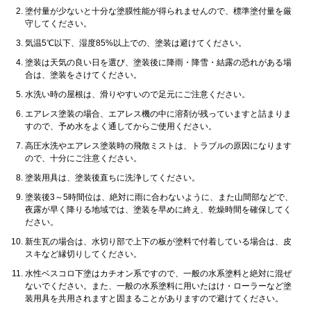
塗付量が少ないと十分な塗膜性能が得られませんので、標準塗付量を厳
守してください。
気温5℃以下、湿度85%以上での、塗装は避けてください。
塗装は天気の良い日を選び、塗装後に降雨・降雪・結露の恐れがある場
合は、塗装をさけてください。
水洗い時の屋根は、滑りやすいので足元にご注意ください。
エアレス塗装の場合、エアレス機の中に溶剤が残っていますと詰まりま
すので、予め水をよく通してからご使用ください。
高圧水洗やエアレス塗装時の飛散ミストは、トラブルの原因になります
ので、十分にご注意ください。
塗装用具は、塗装後直ちに洗浄してください。
塗装後3～5時間位は、絶対に雨に合わないように、また山間部などで、
夜露が早く降りる地域では、塗装を早めに終え、乾燥時間を確保してく
ださい。
新生瓦の場合は、水切り部で上下の板が塗料で付着している場合は、皮
スキなど縁切りしてください。
水性ベスコロ下塗はカチオン系ですので、一般の水系塗料と絶対に混ぜ
ないでください。また、一般の水系塗料に用いたはけ・ローラーなど塗
装用具を共用されますと固まることがありますので避けてください。