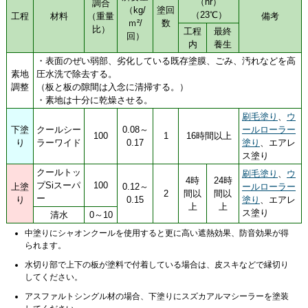
（hr）
調合
（kg/
塗回
（23℃）
工程
材料
（重量
備考
ｍ²/
数
比）
工程
最終
回）
内
養生
・表面のぜい弱部、劣化している既存塗膜、ごみ、汚れなどを高
素地
圧水洗で除去する。
調整
（板と板の隙間は入念に清掃する。）
・素地は十分に乾燥させる。
刷毛塗り
、
ウ
下塗
クールシー
0.08～
ールローラー
100
1
16時間以上
り
ラーワイド
0.17
塗り
、エアレ
ス塗り
クールトッ
刷毛塗り
、
ウ
4時
24時
プSiスーパ
100
上塗
0.12～
ールローラー
2
間以
間以
ー
り
0.15
塗り
、エアレ
上
上
ス塗り
清水
0～10
中塗りにシャオンクールを使用すると更に高い遮熱効果、防音効果が得
られます。
水切り部で上下の板が塗料で付着している場合は、皮スキなどで縁切り
してください。
アスファルトシングル材の場合、下塗りにスズカアルマシーラーを塗装