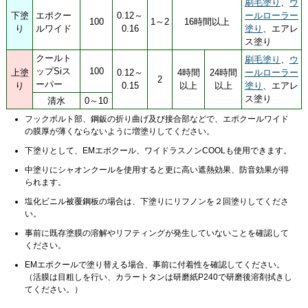
刷毛塗り
、
ウ
下塗
エポクー
0.12～
ールローラー
100
1～2
16時間以上
り
ルワイド
0.16
塗り
、エアレ
ス塗り
クールト
刷毛塗り
、
ウ
ップSiス
100
上塗
0.12～
4時間
24時間
ールローラー
2
ーパー
り
0.15
以上
以上
塗り
、エアレ
ス塗り
清水
0～10
フックボルト部、
鋼鈑
の折り曲げ及び接合部などで、エポクールワイド
の膜厚が薄くならないように増塗りしてください。
下塗りとして、EMエポクール、ワイドラスノンCOOLも使用できます。
中塗りにシャオンクールを使用すると更に高い遮熱効果、防音効果が得
られます。
塩化ビニル被覆鋼板の場合は、下塗りにリフノンを２回塗りしてくださ
い。
事前に既存塗膜の溶解やリフティングが発生していないことを確認して
ください。
EMエポクールで塗り替える場合、事前に付着性を確認してください。
（活膜は目粗しを行い、カラートタンは研磨紙P240で研磨後溶剤拭きし
てください。）