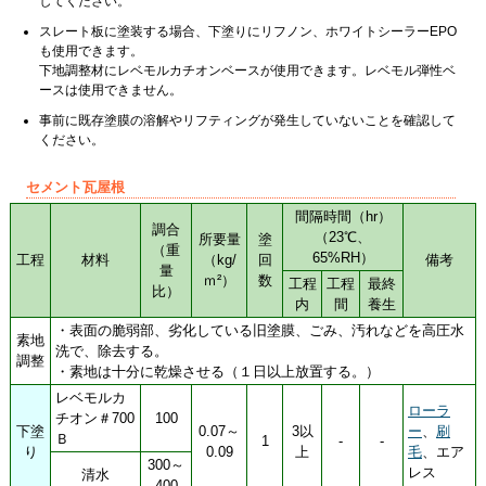
してください。
スレート板に塗装する場合、下塗りにリフノン、ホワイトシーラーEPO
も使用できます。
下地調整材にレベモルカチオンベースが使用できます。レベモル弾性ベ
ースは使用できません。
事前に既存塗膜の溶解やリフティングが発生していないことを確認して
ください。
セメント瓦屋根
間隔時間（hr）
調合
（23℃、
所要量
塗
（重
65%RH）
工程
材料
（kg/
回
備考
量
ｍ²）
数
工程
工程
最終
比）
内
間
養生
・表面の脆弱部、劣化している旧塗膜、ごみ、汚れなどを高圧水
素地
洗で、除去する。
調整
・素地は十分に乾燥させる（１日以上放置する。）
レベモルカ
ローラ
チオン＃700
100
下塗
0.07～
3以
ー
、
刷
Ｂ
1
-
-
り
0.09
上
毛
、エア
300～
レス
清水
400