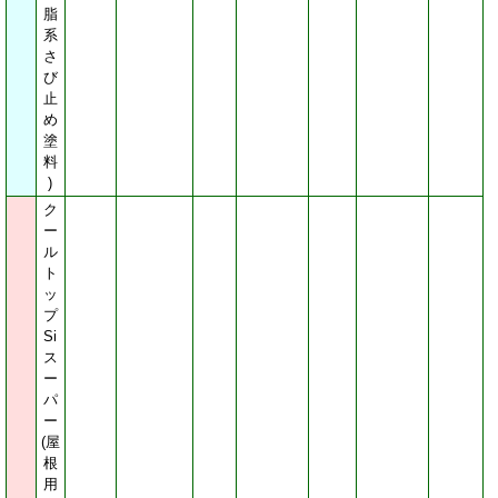
脂
業者様 ネット会員募集
系
さ
業者様向けのネット会員募
び
集。お得価格でのご案内。
止
キャンペーン情報満載のメ
ルマガ購読などお得なネッ
め
ト会員募集中です。
塗
料
ネット会員登録
)
ネット会員ログイン
ク
ー
ル
お問合せ先
ト
PAINT-ESHOP
ッ
株式会社 堀江塗料
プ
静岡県三島市梅名88-1
Si
TEL：055-960-8021
ス
FAX：055-977-6944
ー
info@paint-eshop.com
パ
ー
(屋
根
用