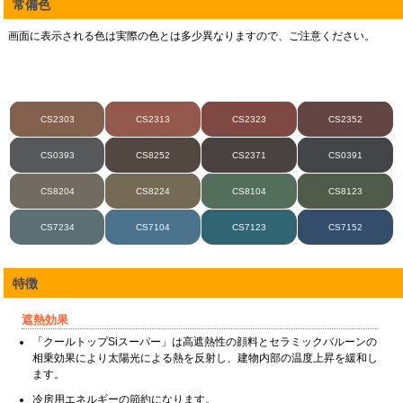
常備色
画面に表示される色は実際の色とは多少異なりますので、ご注意ください。
CS2303
CS2313
CS2323
CS2352
CS0393
CS8252
CS2371
CS0391
CS8204
CS8224
CS8104
CS8123
CS7234
CS7104
CS7123
CS7152
特徴
遮熱効果
「クールトップSiスーパー」は高遮熱性の顔料とセラミックバルーンの
相乗効果により太陽光による熱を反射し、建物内部の温度上昇を緩和し
ます。
冷房用エネルギーの節約になります。