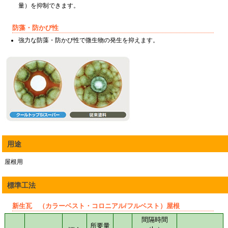
量）を抑制できます。
防藻・防かび性
強力な防藻・防かび性で微生物の発生を抑えます。
用途
屋根用
標準工法
新生瓦 （カラーベスト・コロニアル/フルベスト）屋根
間隔時間
所要量