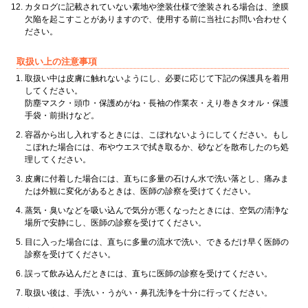
カタログに記載されていない素地や塗装仕様で塗装される場合は、塗膜
欠陥を起こすことがありますので、使用する前に当社にお問い合わせく
ださい。
取扱い上の注意事項
取扱い中は皮膚に触れないようにし、必要に応じて下記の保護具を着用
してください。
防塵マスク・頭巾・保護めがね・長袖の作業衣・えり巻きタオル・保護
手袋・前掛けなど。
容器から出し入れするときには、こぼれないようにしてください。もし
こぼれた場合には、布やウエスで拭き取るか、砂などを散布したのち処
理してください。
皮膚に付着した場合には、直ちに多量の石けん水で洗い落とし、痛みま
たは外観に変化があるときは、医師の診察を受けてください。
蒸気・臭いなどを吸い込んで気分が悪くなったときには、空気の清浄な
場所で安静にし、医師の診察を受けてください。
目に入った場合には、直ちに多量の流水で洗い、できるだけ早く医師の
診察を受けてください。
誤って飲み込んだときには、直ちに医師の診察を受けてください。
取扱い後は、手洗い・うがい・鼻孔洗浄を十分に行ってください。