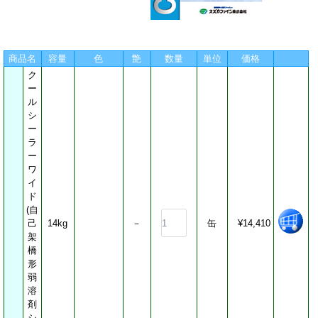
軒天・浴室用塗料
会員ログイン
屋根用塗料
ログアウト
基礎巾木専用塗料
商品名
容量
色
艶
数量
単位
価格
木目を生かす木部塗料
ク
塗りつぶし木部塗料
ー
ル
鉄部塗料
会員登録
シ
防水材
ー
個人情報保護
道路用ライン塗料
ラ
ー
床材
ワ
家庭塗料
イ
（少量ご希望の方）
ド
(自
希釈材
己
14kg
－
缶
¥14,410
密着用プライマー
架
橋
塗料着色剤
形
洗浄剤
弱
パテ類
溶
剤
コーキング
シ