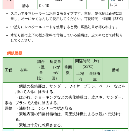
レス
清水
0～10
スズカアルマシーラーは水性２液タイプです。主剤、硬化剤は正確に計
量し、均一にかくはんして使用してください。可使時間 4時間（23℃）
中塗りにレべクールコートを使用すると更に遮熱効果が得られます。
水切り部で上下の板が塗料で付着している箇所は、皮スキなどで縁切り
してください。
鋼鈑
屋根
間隔時間（hr）
調合
所要量
（23℃）
（重
（kg/
塗回
工程
材料
備考
量
ｍ²/
数
工程
最終養
比）
回）
内
生
・鋼鈑の発錆部は、サンダー、ワイヤーブラシ、ペーパーなどを
用いて入念に除去する。
・はがれ、チョーキングなどの劣化塗膜は、皮スキ、サンダー、
素地
ブラシで入念に除去する。
調整
・油脂類は、シンナーで拭き取る
・素地表面の汚染付着物は、高圧洗浄機による水洗いで洗浄す
る。
・素地は十分に乾燥させる。