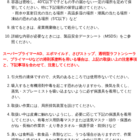
容器は密栓し、40℃以下で子どもの手の届かない一定の場所を定めて保
管してください。特に下記場所の保管は避けてください。
・雨水や直射日光の当たる場所・高温多湿の場所・潮風の当たる場所・
凍結の恐れのある場所（5℃以下）など
捨てるときは、産業廃棄物として処分してください。
詳細な内容が必要なときには、製品安全データシート（MSDS）をご参
照ください。
スーパープライマーAD、エポマイルド、さびストップ、透明型ラフトンシーラ
ー、プライマーUなどの溶剤系塗料を用いる場合は、上記の取扱い上の注意事項
と、下記事項を合わせて、注意してください。
引火性の液体ですので、火気のあるところでは使用市ないでください。
吸入すると有機溶剤中毒を起こす恐れがありますから、換気を良くし、
蒸気・スプレーミストを吸い込まないように必ず保護具を着用してくだ
さい。
取扱い作業には、局所排気装置を設けてください。
取扱い中は皮膚に触れないようにし、必要に応じて下記の保護具を着用
してください。有毒ガス用防毒マスクまたは送気マスク・頭巾・保護め
がね・長袖の作業衣・えり巻きタオル・保護手袋・前掛けなど
臭いは食料品・飲食品・衣類などに、うつる場合がありますので、作業