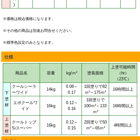
)
※価格は税込価格になります。
※その他の商品は別途お問合せください。
※標準色設定のみとなります。
仕様
上塗可能時間
商品名
容量
kg/ｍ²
塗装面積
（hr）
（23℃）
クールシーラ
0.08～
1回塗りで82
14kg
16時間以上
ーワイド
0.17
ｍ²～175ｍ²
下
塗
1回塗りで
エポクールワ
0.12～
材
16kg
100ｍ²～133
16時間以上
イド
0.16
ｍ²
上
クールトップ
0.12～
2回塗りで50
塗
16kg
4時間以上
Siスーパー
0.15
ｍ²～65ｍ²
材