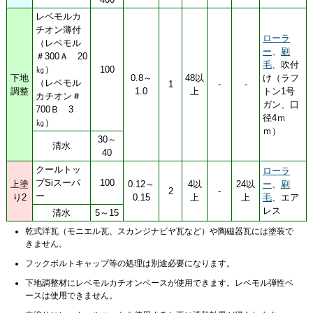
レベモルカ
チオン薄付
ローラ
（レベモル
ー
、
刷
＃300Ａ 20
毛
、吹付
㎏）
100
下地
0.8～
48以
け（ラフ
（レベモル
1
-
-
調整
1.0
上
トン1号
カチオン＃
ガン、口
700Ｂ 3
径4ｍ
㎏）
ｍ）
30～
清水
40
クールトッ
ローラ
プSiスーパ
100
上塗
0.12～
4以
24以
ー
、
刷
2
-
ー
り2
0.15
上
上
毛
、エア
レス
清水
5～15
乾式洋瓦（モニエル瓦、スカンジナビヤ瓦など）や陶磁器瓦には塗装で
きません。
フックボルトキャップ等の処理は別途必要になります。
下地調整材にレベモルカチオンベースが使用できます。レベモル弾性ベ
ースは使用できません。