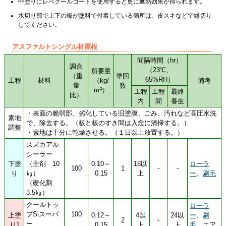
中塗りにレべクールコートを使用すると更に遮熱効果が得られます。
水切り部で上下の板が塗料で付着している箇所は、皮スキなどで縁切り
してください。
アスファルトシングル材屋根
間隔時間（hr）
調合
（23℃、
所要量
（重
塗回
65%RH）
工程
材料
（kg/
備考
量
数
ｍ²）
工程
工程
最終
比）
内
間
養生
・表面の脆弱部、劣化している旧塗膜、ごみ、汚れなど高圧水洗
素地
で、除去する。（板と板のすき間は入念に清掃する。）
調整
・素地は十分に乾燥させる。（１日以上放置する。）
スズカアル
シーラー
下塗
（主剤 10
0.10～
18以
ローラ
100
1
-
-
り
㎏）
0.15
上
ー
、
刷毛
（硬化剤
3.5㎏）
クールトッ
ローラ
プSiスーパ
100
上塗
0.12～
4以
24以
ー
、
刷
2
-
ー
り1
0.15
上
上
毛
、エア