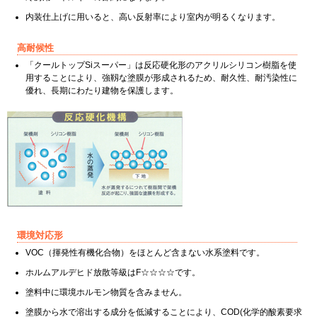
内装仕上げに用いると、高い反射率により室内が明るくなります。
高耐候性
「クールトップSiスーパー」は反応硬化形のアクリルシリコン樹脂を使
用することにより、強靱な塗膜が形成されるため、耐久性、耐汚染性に
優れ、長期にわたり建物を保護します。
環境対応形
VOC（揮発性有機化合物）をほとんど含まない水系塗料です。
ホルムアルデヒド放散等級はF☆☆☆☆です。
塗料中に環境ホルモン物質を含みません。
塗膜から水で溶出する成分を低減することにより、COD(化学的酸素要求