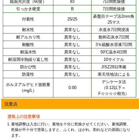
鏡面光沢度（60度）
83
7日間乾燥後
引っかき硬度
B
7日間乾燥後
碁盤目テープ法2mm角
付着性
25/25
25マス
耐水性
異常なし
水道水7日間浸漬
耐アルカリ性
異常なし
飽和石灰水7日間
耐酸性
異常なし
3％硫酸水溶液7日間
耐温水性
異常なし
50℃温水4日間
耐湿潤冷熱繰り返し性
異常なし
10サイクル
防かび性
異常なし
JISZ2911準拠
防藻性
異常なし
寒天培地法による
デシケータ法
ホルヌアルデヒド放散量
0.00
（0.12以下＝
（mg/L）
F☆☆☆☆相当）
注意点
塗装上の注意事項
素地調整は入念に行い、素地を十分に乾燥させてください。素地調整、
乾燥が不十分で塗装しますと、ふくれ、はがれ、割れなどの原因になり
ます。