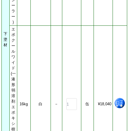
刷毛
ー
ローラー・ハンドル
ラ
ー
副資材
)
安全器具
エ
工具・塗料機器
下
ポ
塗
ク
作業着
材
ー
空調服
ル
おすすめ材料
ワ
イ
参考商品
ド
(一
ご注文方法
液
ご注文方法
形
弱
お支払方法
溶
送料について
剤
16kg
白
－
缶
¥18,040
特定商取引法に基づく
エ
表示
ポ
キ
個人情報の取扱い
シ
よくあるご質問
樹