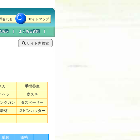
問合わせ
サイトマップ
規表示
｜
よくある質問
｜
サイト内検索
スカー
手摺養生
テヘラ
皮スキ
ングガン
タスペーサー
磨材
スピンカッター
単位
価格