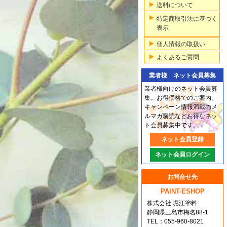
送料について
特定商取引法に基づく
表示
個人情報の取扱い
よくあるご質問
業者様 ネット会員募集
業者様向けのネット会員募
集。お得価格でのご案内。
キャンペーン情報満載のメ
ルマガ購読などお得なネッ
ト会員募集中です。
ネット会員登録
ネット会員ログイン
お問合せ先
PAINT-ESHOP
株式会社 堀江塗料
静岡県三島市梅名88-1
TEL：055-960-8021