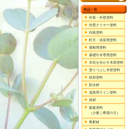
商品一覧
外装・外壁塗料
外壁クリヤー塗料
内装塗料
軒天・浴室用塗料
屋根用塗料
基礎巾木専用塗料
木目を生かす木部塗料
塗りつぶし木部塗料
鉄部塗料
防水材
道路用ライン塗料
床材
家庭塗料
（少量ご希望の方）
希釈材