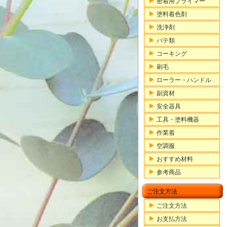
密着用プライマー
塗料着色剤
洗浄剤
パテ類
コーキング
刷毛
ローラー・ハンドル
副資材
安全器具
工具・塗料機器
作業着
空調服
おすすめ材料
参考商品
ご注文方法
ご注文方法
お支払方法