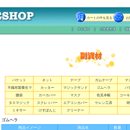
カートの中を見る
お
｜
ＨＯＭＥ
｜
ご注文方法
｜
法
バケット
ネット
テープ
ガムテープ
マ
不織布製養生マ
カッター
マジックサンド
ゴムヘラ
パ
ット
腰袋
カーカバー
マスク
色見本帳
コーキ
タスマジック
スクレィパー
エアコンカバー
ケレン工具
研
ミキサー
けすぽんじ
クリーナー
ゴムヘラ
商品イメージ
商品名
数量