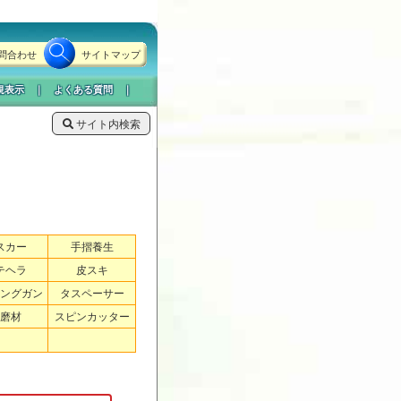
問合わせ
サイトマップ
規表示
｜
よくある質問
｜
サイト内検索
スカー
手摺養生
テヘラ
皮スキ
ングガン
タスペーサー
磨材
スピンカッター