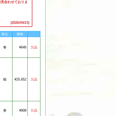
時見合わせておりま
、
(2026/04/23)
単位
価格
巻
¥640
箱
¥25,652
巻
¥908