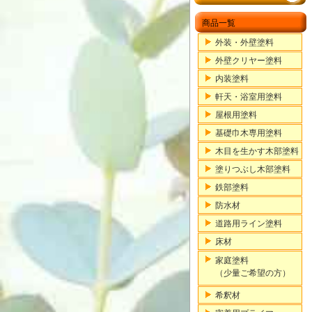
商品一覧
外装・外壁塗料
外壁クリヤー塗料
内装塗料
軒天・浴室用塗料
屋根用塗料
基礎巾木専用塗料
木目を生かす木部塗料
塗りつぶし木部塗料
鉄部塗料
防水材
道路用ライン塗料
床材
家庭塗料
（少量ご希望の方）
希釈材