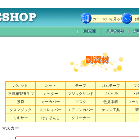
カートの中を見る
お
｜
ＨＯＭＥ
｜
ご注文方法
｜
法
バケット
ネット
テープ
ガムテープ
マ
不織布製養生マ
カッター
マジックサンド
ゴムヘラ
パ
ット
腰袋
カーカバー
マスク
色見本帳
コーキ
タスマジック
スクレィパー
エアコンカバー
ケレン工具
研
ミキサー
けすぽんじ
クリーナー
マスカー