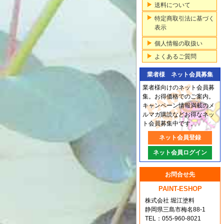
送料について
特定商取引法に基づく
表示
個人情報の取扱い
よくあるご質問
業者様 ネット会員募集
業者様向けのネット会員募
集。お得価格でのご案内。
キャンペーン情報満載のメ
ルマガ購読などお得なネッ
ト会員募集中です。
ネット会員登録
ネット会員ログイン
お問合せ先
PAINT-ESHOP
株式会社 堀江塗料
静岡県三島市梅名88-1
TEL：055-960-8021