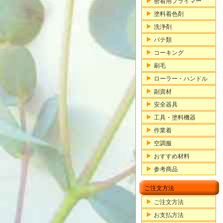
密着用プライマー
塗料着色剤
洗浄剤
パテ類
コーキング
刷毛
ローラー・ハンドル
副資材
安全器具
工具・塗料機器
作業着
空調服
おすすめ材料
参考商品
ご注文方法
ご注文方法
お支払方法